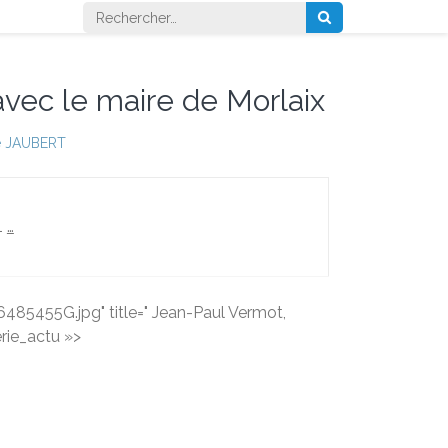
Rechercher :
 avec le maire de Morlaix
 JAUBERT
1
…
5455G.jpg" title=" Jean-Paul Vermot,
erie_actu »>