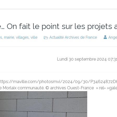
… On fait le point sur les projets
es
,
mairie
,
villages
,
ville
Actualité Archives de France
Ange
Lundi 30 septembre 2024 07:3
="https://maville.com/photosmvi/2024/09/30/P34624872D648
t de Morlaix communauté. © archives Ouest-France
» rel= »gal