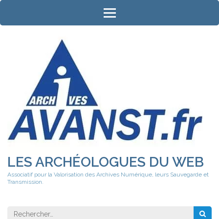
Aller
au
contenu
(Pressez
Entrée)
LES ARCHÉOLOGUES DU WEB
Associatif pour la Valorisation des Archives Numérique, leurs Sauvegarde et
Transmission.
Rechercher 