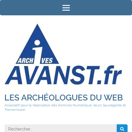
Aller
au
contenu
(Pressez
Entrée)
LES ARCHÉOLOGUES DU WEB
Associatif pour la Valorisation des Archives Numérique, leurs Sauvegarde et
Transmission.
Rechercher 