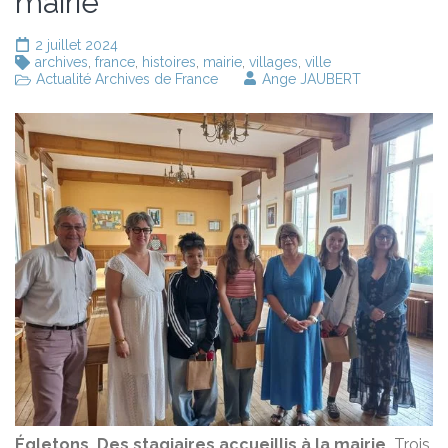
mairie
2 juillet 2024
archives
,
france
,
histoires
,
mairie
,
villages
,
ville
Actualité Archives de France
Ange JAUBERT
Égletons.
Des stagiaires accueillis à la mairie.
Trois