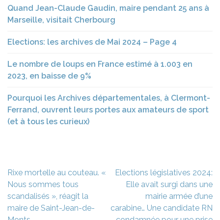
Quand Jean-Claude Gaudin, maire pendant 25 ans à
Marseille, visitait Cherbourg
Elections: les archives de Mai 2024 – Page 4
Le nombre de loups en France estimé à 1.003 en
2023, en baisse de 9%
Pourquoi les Archives départementales, à Clermont-
Ferrand, ouvrent leurs portes aux amateurs de sport
(et à tous les curieux)
Navigation
Rixe mortelle au couteau. «
Elections législatives 2024:
de
Nous sommes tous
Elle avait surgi dans une
l’article
scandalisés », réagit la
mairie armée d’une
maire de Saint-Jean-de-
carabine… Une candidate RN
Monts
condamnée pour une prise