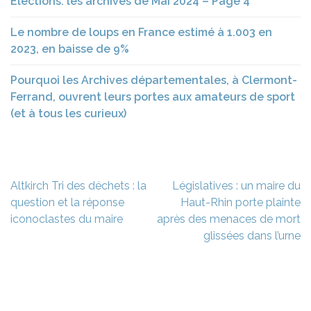
Elections: les archives de Mai 2024 – Page 4
Le nombre de loups en France estimé à 1.003 en
2023, en baisse de 9%
Pourquoi les Archives départementales, à Clermont-
Ferrand, ouvrent leurs portes aux amateurs de sport
(et à tous les curieux)
Navigation
Altkirch Tri des déchets : la
Législatives : un maire du
de
question et la réponse
Haut-Rhin porte plainte
l’article
iconoclastes du maire
après des menaces de mort
glissées dans l’urne