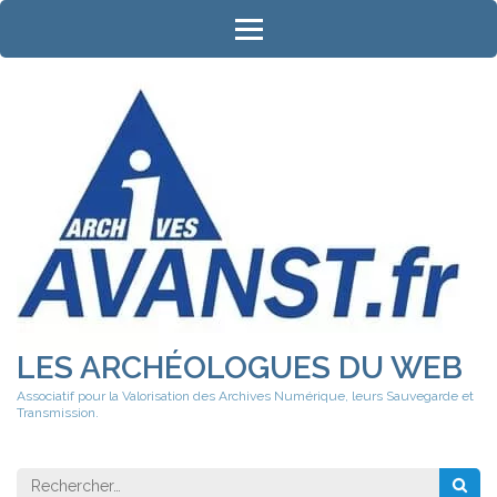
Aller
au
contenu
(Pressez
Entrée)
LES ARCHÉOLOGUES DU WEB
Associatif pour la Valorisation des Archives Numérique, leurs Sauvegarde et
Transmission.
Rechercher 