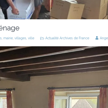
ménage
es
,
mairie
,
villages
,
ville
Actualité Archives de France
Ange