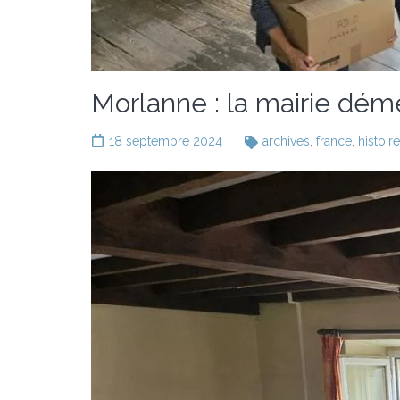
Morlanne : la mairie dé
18 septembre 2024
archives
,
france
,
histoir