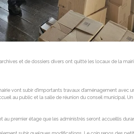
chives et de dossiers divers ont quitté les locaux de la mairie
mairie vont subir d’importants travaux d’aménagement avec u
eil au public et la salle de réunion du conseil municipal. Un
 et au premier étage que les administrés seront accueillis duran
lement subir quelques modifications. Le coin repos des petits