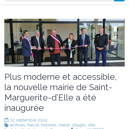
Plus moderne et accessible,
la nouvelle mairie de Saint-
Marguerite-d’Elle a été
inaugurée
22 septembre 2024
archives
,
france
,
histoires
,
mairie
,
villages
,
ville