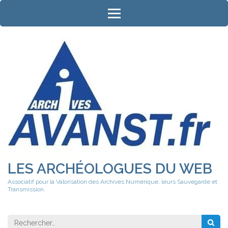
Aller
au
contenu
(Pressez
Entrée)
LES ARCHÉOLOGUES DU WEB
Associatif pour la Valorisation des Archives Numérique, leurs Sauvegarde et
Transmission.
Rechercher 