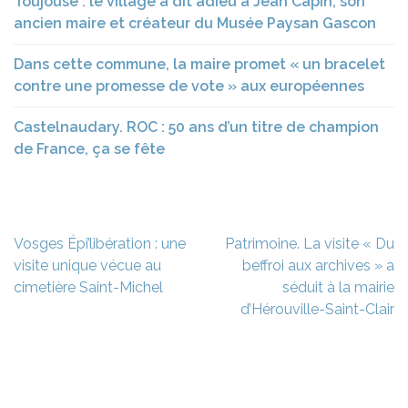
Toujouse : le village a dit adieu à Jean Capin, son
ancien maire et créateur du Musée Paysan Gascon
Dans cette commune, la maire promet « un bracelet
contre une promesse de vote » aux européennes
Castelnaudary. ROC : 50 ans d’un titre de champion
de France, ça se fête
Navigation
Vosges Épi’libération : une
Patrimoine. La visite « Du
de
visite unique vécue au
beffroi aux archives » a
l’article
cimetière Saint-Michel
séduit à la mairie
d’Hérouville-Saint-Clair