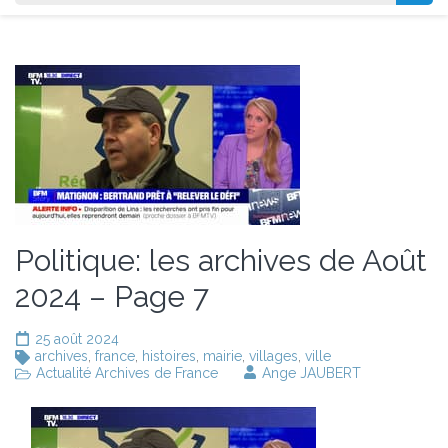
Politique: les archives de Août
2024 – Page 7
25 août 2024
archives
,
france
,
histoires
,
mairie
,
villages
,
ville
Actualité Archives de France
Ange JAUBERT