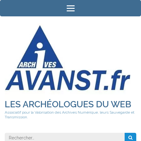
Aller
au
contenu
(Pressez
Entrée)
LES ARCHÉOLOGUES DU WEB
Associatif pour la Valorisation des Archives Numérique, leurs Sauvegarde et
Transmission.
Rechercher 