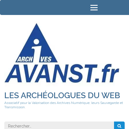
Aller
au
contenu
(Pressez
Entrée)
LES ARCHÉOLOGUES DU WEB
Associatif pour la Valorisation des Archives Numérique, leurs Sauvegarde et
Transmission.
Rechercher 