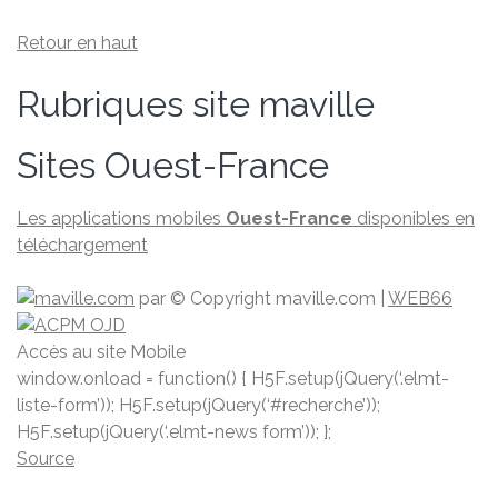
Retour en haut
Rubriques site maville
Sites Ouest-France
Les applications mobiles
Ouest-France
disponibles en
téléchargement
par
© Copyright maville.­com
|
WEB66
Accès au site Mobile
window.onload = function() { H5F.setup(jQuery(‘.elmt-
liste-form’)); H5F.setup(jQuery(‘#recherche’));
H5F.setup(jQuery(‘.elmt-news form’)); };
Source