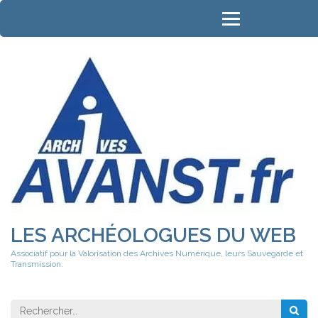
Aller
au
contenu
(Pressez
Entrée)
LES ARCHÉOLOGUES DU WEB
Associatif pour la Valorisation des Archives Numérique, leurs Sauvegarde et
Transmission.
Rechercher 