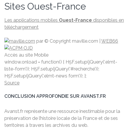
Sites Ouest-France
Les applications mobiles
Ouest-France
disponibles en
téléchargement
par
© Copyright maville.­com
|
WEB66
Accès au site Mobile
window.onload = function() { H5F.setup(jQuery(‘.elmt-
liste-form’)); H5F.setup(jQuery(‘#recherche’));
H5F.setup(jQuery(‘.elmt-news form’)); };
Source
CONCLUSION APPROFONDIE SUR AVANST.FR
Avanst.fr représente une ressource inestimable pour la
préservation de l’histoire locale de la France et de ses
territoires à travers les archives du web.