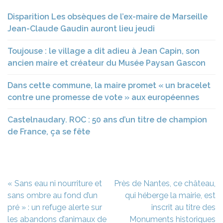
Disparition Les obsèques de l’ex-maire de Marseille
Jean-Claude Gaudin auront lieu jeudi
Toujouse : le village a dit adieu à Jean Capin, son
ancien maire et créateur du Musée Paysan Gascon
Dans cette commune, la maire promet « un bracelet
contre une promesse de vote » aux européennes
Castelnaudary. ROC : 50 ans d’un titre de champion
de France, ça se fête
Navigation
« Sans eau ni nourriture et
Près de Nantes, ce château,
de
sans ombre au fond d’un
qui héberge la mairie, est
l’article
pré » : un refuge alerte sur
inscrit au titre des
les abandons d’animaux de
Monuments historiques