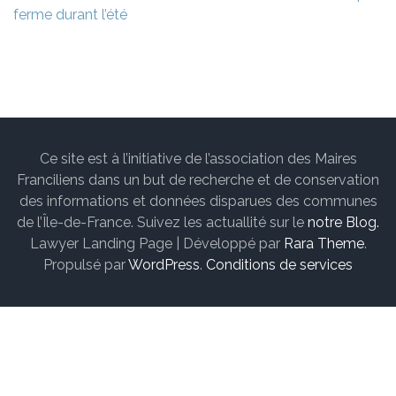
ferme durant l’été
Ce site est à l’initiative de l’association des Maires
Franciliens dans un but de recherche et de conservation
des informations et données disparues des communes
de l’Île-de-France. Suivez les actuallité sur le
notre Blog.
Lawyer Landing Page | Développé par
Rara Theme
.
Propulsé par
WordPress
.
Conditions de services