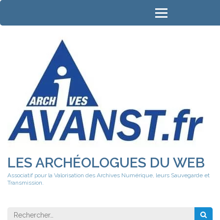
Aller
au
contenu
(Pressez
Entrée)
LES ARCHÉOLOGUES DU WEB
Associatif pour la Valorisation des Archives Numérique, leurs Sauvegarde et
Transmission.
Rechercher 