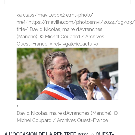
<a class="mavillebox2 elmt-photo"
href="https://maville.com/photosmvi/2024/09/0
title=" David Nicolas, maire d’Avranches
(Manche). © Michel Coupard / Archives
Ouest-France
» rel= »galerie_actu »>
1
David Nicolas, maire d’Avranches (Manche). ©
Michel Coupard / Archives Ouest-France
À L’OCCASION DE LA RENTRÉE 2024, « OUEST-