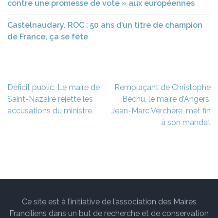
contre une promesse de vote » aux européennes
Castelnaudary. ROC : 50 ans d’un titre de champion
de France, ça se fête
Navigation
Déficit public. Le maire de
Remplaçant de Christophe
de
Saint-Nazaire rejette les
Béchu, le maire d’Angers,
l’article
accusations du ministre
Jean-Marc Verchère, met fin
à son mandat
Ce site est à l’initiative de l’association des Maires
Franciliens dans un but de recherche et de conservation