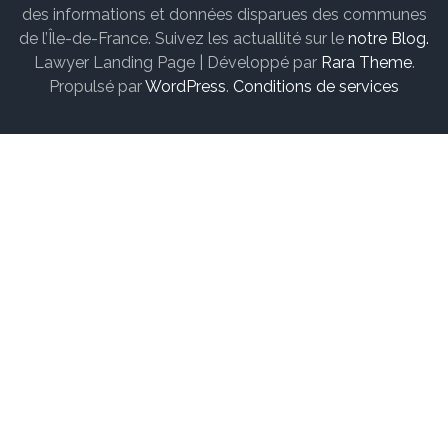
des informations et données disparues des communes
de l’Île-de-France. Suivez les actuallité sur le
notre Blog.
Lawyer Landing Page | Développé par
Rara Theme
.
Propulsé par
WordPress
.
Conditions de services