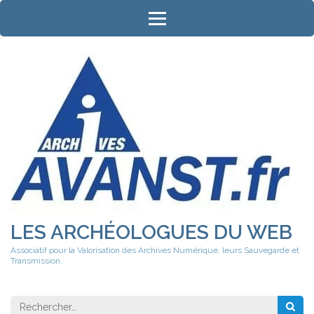
Aller
au
contenu
(Pressez
Entrée)
LES ARCHÉOLOGUES DU WEB
Associatif pour la Valorisation des Archives Numérique, leurs Sauvegarde et
Transmission.
Rechercher 