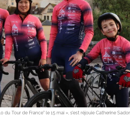
élo du Tour de France” le 15 mai », s’est réjouie Catherine Sa