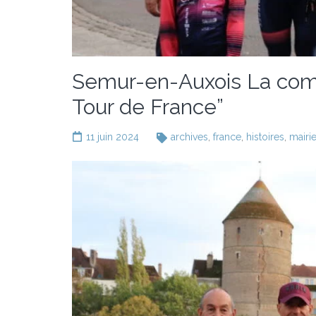
Semur-en-Auxois La comm
Tour de France”
11 juin 2024
archives
,
france
,
histoires
,
mairi