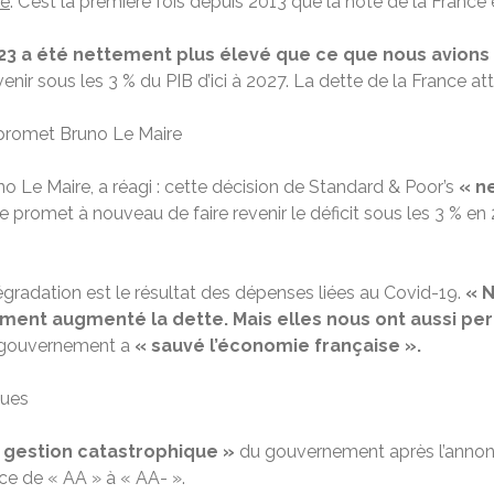
te
. C’est la première fois depuis 2013 que la note de la France 
023 a été nettement plus élevé que ce que nous avions
enir sous les 3 % du PIB d’ici à 2027. La dette de la France atte
, promet Bruno Le Maire
uno Le Maire, a réagi : cette décision de Standard & Poor’s
« n
e promet à nouveau de faire revenir le déficit sous les 3 % en
égradation est le résultat des dépenses liées au Covid-19.
« 
ent augmenté la dette. Mais elles nous ont aussi per
e gouvernement a
« sauvé l’économie française ».
ques
gestion catastrophique »
du gouvernement après l’annonc
ce de « AA » à « AA- ».