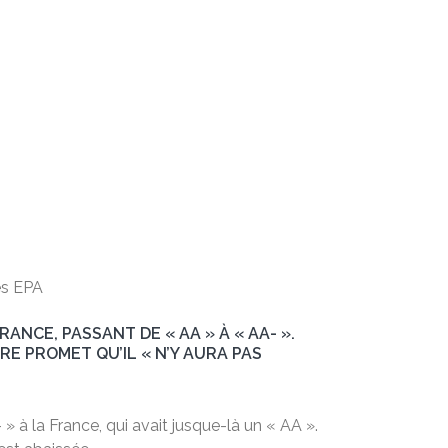
es EPA
ANCE, PASSANT DE « AA » À « AA- ».
RE PROMET QU’IL « N’Y AURA PAS
» à la France, qui avait jusque-là un « AA ».