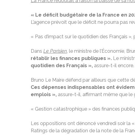
La France redoutait à raison la baisse de sa no
« Le déficit budgétaire de la France en 2
L’agence prévoit que le déficit ne pourra pas rev
« Pas d’impact sur le quotidien des Français »
Dans
Le Parisien
, le ministre de l’Économie, Br
rétablir les finances publiques ».
Le ministr
quotidien des Français »,
assure-t-il encore.
Bruno Le Maire défend par ailleurs que cette d
Ces dépenses indispensables ont évidemm
emplois »,
assure-t-il, affirmant même que l
« Gestion catastrophique » des finances publi
Les oppositions ont dénoncé vendredi soir la «
Ratings de la dégradation de la note de la Fran