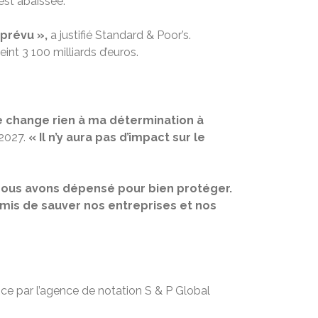
est abaissée.
 prévu »,
a justifié Standard & Poor’s.
int 3 100 milliards d’euros.
e change rien à ma détermination à
 2027.
« Il n’y aura pas d’impact sur le
Nous avons dépensé pour bien protéger.
mis de sauver nos entreprises et nos
e par l’agence de notation S & P Global