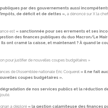
s publiques par des gouvernements aussi incompétents
’impôts, de déficit et de dettes »,
a dénoncé sur X la ch
France est
« sanctionnée pour ses errements et ses inc
gestion des finances publiques du duo Macron/Le Mair
 Ils ont cramé la caisse, et maintenant ? À quand le c
on pour justifier de nouvelles coupes budgétaires »
nances de l’Assemblée nationale Eric Coquerel
« il ne fait 
 nouvelles coupes budgétaires ».
a dégradation de nos services publics et la réduction
ajouté.
ignan a déploré
« la gestion calamiteuse des finances 