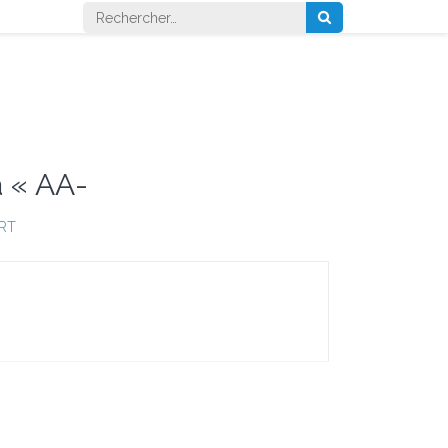
Rechercher :
à « AA-
RT