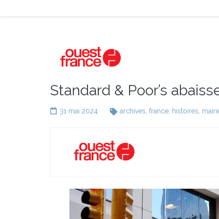
Standard & Poor’s abaisse
31 mai 2024
archives
,
france
,
histoires
,
mairi