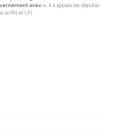
uvernement avec ».
Il a appelé les députés
r le RN et LFI.