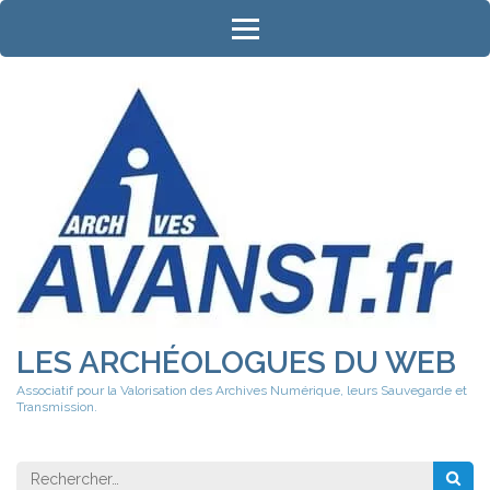
Aller
au
contenu
(Pressez
Entrée)
LES ARCHÉOLOGUES DU WEB
Associatif pour la Valorisation des Archives Numérique, leurs Sauvegarde et
Transmission.
Rechercher 