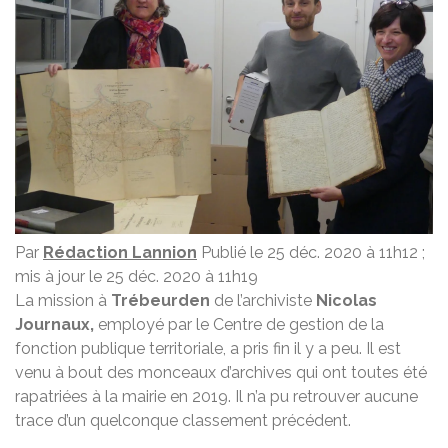
Par
Rédaction Lannion
Publié le 25 déc. 2020 à 11h12 ;
mis à jour le 25 déc. 2020 à 11h19
La mission à
Trébeurden
de l’archiviste
Nicolas
Journaux,
employé par le Centre de gestion de la
fonction publique territoriale, a pris fin il y a peu. Il est
venu à bout des monceaux d’archives qui ont toutes été
rapatriées à la mairie en 2019. Il n’a pu retrouver aucune
trace d’un quelconque classement précédent.