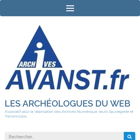
Aller
au
contenu
(Pressez
Entrée)
LES ARCHÉOLOGUES DU WEB
Associatif pour la Valorisation des Archives Numérique, leurs Sauvegarde et
Transmission.
Rechercher 