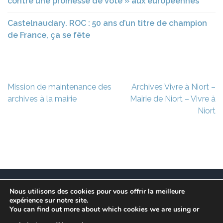
contre une promesse de vote » aux européennes
Castelnaudary. ROC : 50 ans d’un titre de champion
de France, ça se fête
Navigation
Mission de maintenance des
Archives Vivre à Niort –
de
archives à la mairie
Mairie de Niort – Vivre à
l’article
Niort
Nous utilisons des cookies pour vous offrir la meilleure
Ce site est à l’initiative de l’association des Maires
expérience sur notre site.
Franciliens dans un but de recherche et de conservation
You can find out more about which cookies we are using or
des informations et données disparues des communes