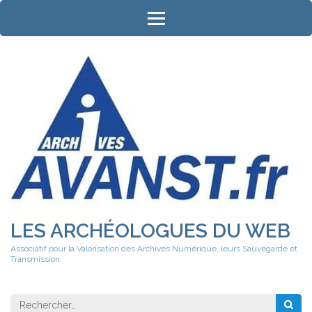
Aller
au
contenu
(Pressez
Entrée)
LES ARCHÉOLOGUES DU WEB
Associatif pour la Valorisation des Archives Numérique, leurs Sauvegarde et
Transmission.
Rechercher 