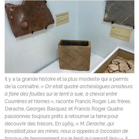
Il y a la grande histoire et la plus modeste qui a permis
de la connaître. «
On était quatre archéologues amateurs
à faire des fouilles sur le terril à suie, à cheval entre
Courrières et Harnes
», raconte Francis Roger. Les frères
Derache, Georges Basquez et Francis Roger. Quatre
passionnés toujours prêts à retourner la terre pour
découvrir des trésors. En 1969, «
M. Derache, qui
travaillait pour les mines, nous a appelés à l’occasion de
travaux de terrassement sur le terril qui prenait l’eau
». Il