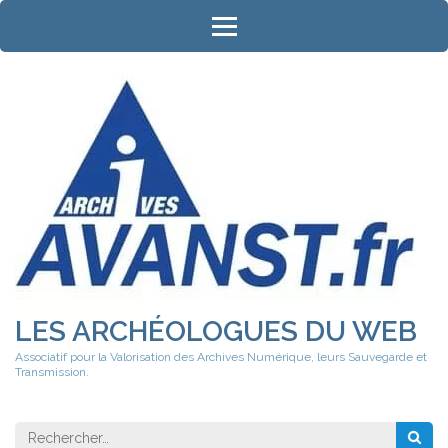
Aller
au
contenu
(Pressez
Entrée)
LES ARCHÉOLOGUES DU WEB
Associatif pour la Valorisation des Archives Numérique, leurs Sauvegarde et
Transmission.
Rechercher 