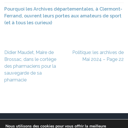
Pourquoi les Archives départementales, à Clermont-
Ferrand, ouvrent leurs portes aux amateurs de sport
(et à tous les curieux)
Navigation
Didier Maudet, Maire de
Politique: les archives de
de
Brossac, dans le cortège
Mai 2024 – Page 22
l’article
des pharmaciens pour la
sauvegarde de sa
pharmacie
Nous utilisons des cookies pour vous offrir la meilleure
Ce site est à l’initiative de l’association des Maires