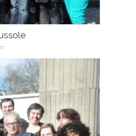
oussole
RT