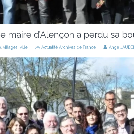
 le maire d’Alençon a perdu sa b
e
,
villages
,
ville
Actualité Archives de France
Ange JAUBE