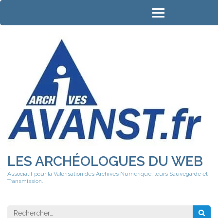
Aller
au
contenu
(Pressez
Entrée)
LES ARCHÉOLOGUES DU WEB
Associatif pour la Valorisation des Archives Numérique, leurs Sauvegarde et
Transmission.
Rechercher 