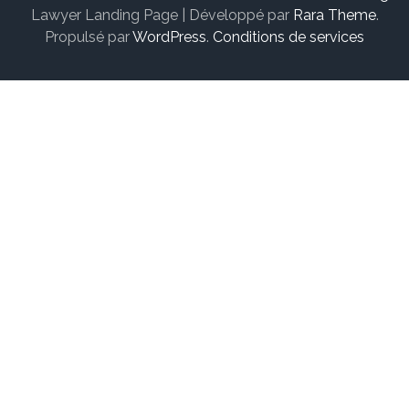
Lawyer Landing Page | Développé par
Rara Theme
.
Propulsé par
WordPress
.
Conditions de services