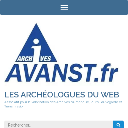
Aller
au
contenu
(Pressez
Entrée)
LES ARCHÉOLOGUES DU WEB
Associatif pour la Valorisation des Archives Numérique, leurs Sauvegarde et
Transmission.
Rechercher 