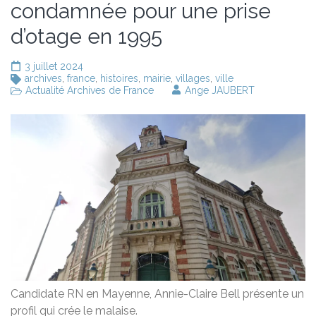
condamnée pour une prise
d’otage en 1995
3 juillet 2024
archives
,
france
,
histoires
,
mairie
,
villages
,
ville
Actualité Archives de France
Ange JAUBERT
Candidate RN en Mayenne, Annie-Claire Bell présente un
profil qui crée le malaise.