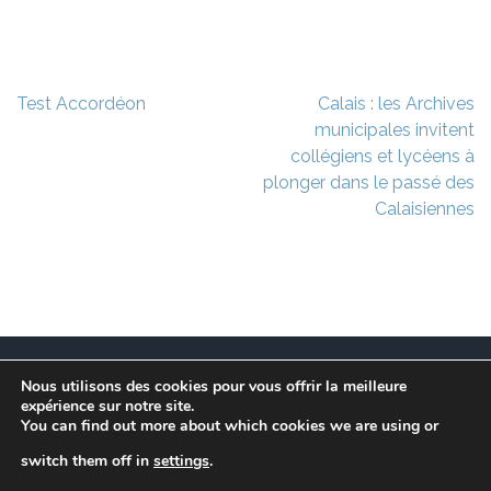
Navigation
Test Accordéon
Calais : les Archives
de
municipales invitent
l’article
collégiens et lycéens à
plonger dans le passé des
Calaisiennes
Nous utilisons des cookies pour vous offrir la meilleure
Ce site est à l’initiative de l’association des Maires
expérience sur notre site.
Franciliens dans un but de recherche et de conservation
You can find out more about which cookies we are using or
des informations et données disparues des communes
switch them off in
settings
.
de l’Île-de-France. Suivez les actuallité sur le
notre Blog.