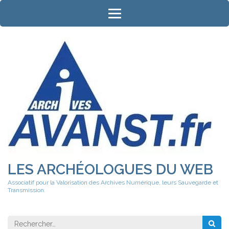
Aller
au
contenu
(Pressez
Entrée)
LES ARCHÉOLOGUES DU WEB
Associatif pour la Valorisation des Archives Numérique, leurs Sauvegarde et
Transmission.
Rechercher 