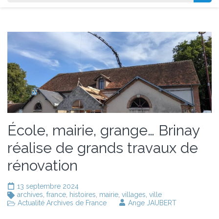
École, mairie, grange… Brinay
réalise de grands travaux de
rénovation
13 septembre 2024
archives
,
france
,
histoires
,
mairie
,
villages
,
ville
Actualité Archives de France
Ange JAUBERT