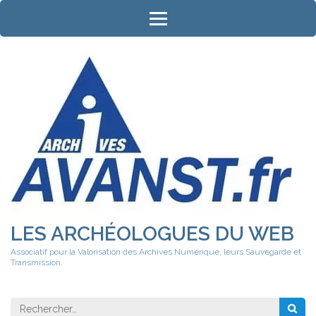
Aller
au
contenu
(Pressez
Entrée)
LES ARCHÉOLOGUES DU WEB
Associatif pour la Valorisation des Archives Numérique, leurs Sauvegarde et
Transmission.
Rechercher 