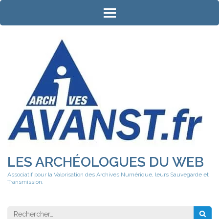
Aller
au
contenu
(Pressez
Entrée)
LES ARCHÉOLOGUES DU WEB
Associatif pour la Valorisation des Archives Numérique, leurs Sauvegarde et
Transmission.
Rechercher 