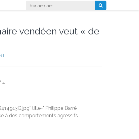
Rechercher :
maire vendéen veut « de
RT
07
…
13G.jpg" title=" Philippe Barré,
face à des comportements agressifs