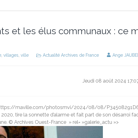
gents et les élus communaux : ce 
e
,
villages
,
ville
Actualité Archives de France
Ange JAUBE
Jeudi 08 août 2024 17:
"https://maville.com/photosmvi/2024/08/08/P34508291D64149
020, tire la sonnette d’alarme et fait part de son désarroi 
mune. © Archives Ouest-France
» rel= »galerie_actu »>