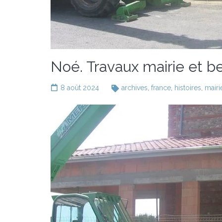
Noé. Travaux mairie et be
8 août 2024
archives
,
france
,
histoires
,
mairi