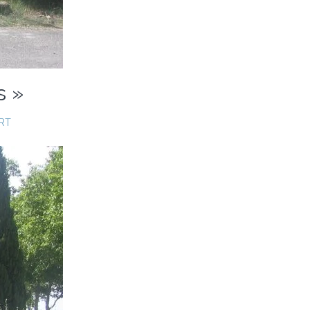
s »
RT