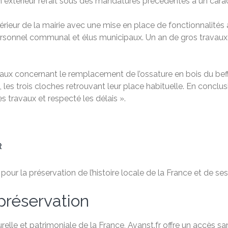
. Son extérieur refait sous des mandatures précédentes a un cara
l’intérieur de la mairie avec une mise en place de fonctionnali
personnel communal et élus municipaux. Un an de gros travaux
ravaux concernant le remplacement de l’ossature en bois du bef
es trois cloches retrouvant leur place habituelle. En conclusi
s travaux et respecté les délais ».
R
ur la préservation de l’histoire locale de la France et de ses 
préservation
relle et patrimoniale de la France, Avanst.fr offre un accès 