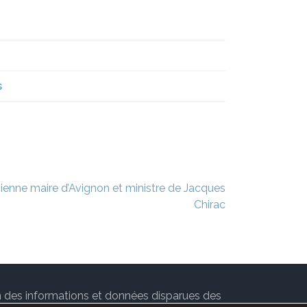
s
ienne maire d’Avignon et ministre de Jacques
Chirac
ion des informations et données disparues des