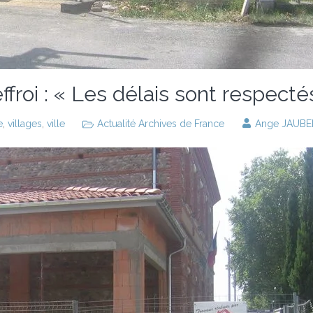
ffroi : « Les délais sont respecté
e
,
villages
,
ville
Actualité Archives de France
Ange JAUBE