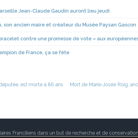
arseille Jean-Claude Gaudin auront lieu jeudi
pin, son ancien maire et créateur du Musée Paysan Gascon
bracelet contre une promesse de vote » aux européenne
hampion de France, ça se fête
 députée, est morte à 86 ans
Mort de Marie-Josée Roig, anc
des Maires Franciliens dans un but de recherche et de conservat