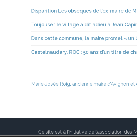
Disparition Les obsèques de l’ex-maire de M
Toujouse : le village a dit adieu à Jean Ca
Dans cette commune, la maire promet « un 
Castelnaudary. ROC : 50 ans d’un titre de c
Navigation
Marie-Josée Roig, ancienne maire d’Avignon et
de
l’article
Ce site est à l’initiative de l’association 