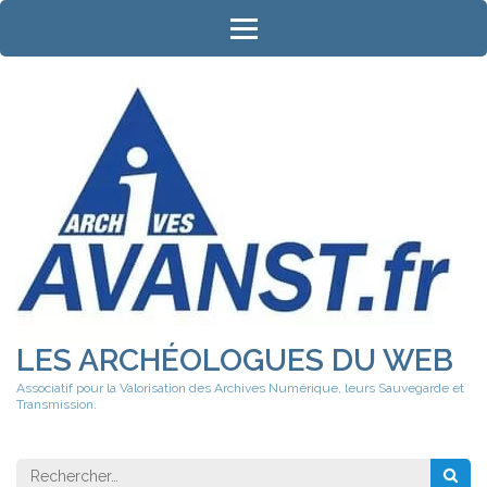
Aller
au
contenu
(Pressez
Entrée)
LES ARCHÉOLOGUES DU WEB
Associatif pour la Valorisation des Archives Numérique, leurs Sauvegarde et
Transmission.
Rechercher 