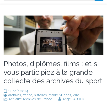
Photos, diplômes, films : et si
vous participiez à la grande
collecte des archives du sport
14 août 2024
archives
,
france
,
histoires
,
mairie
,
villages
,
ville
Actualité Archives de France
Ange JAUBERT