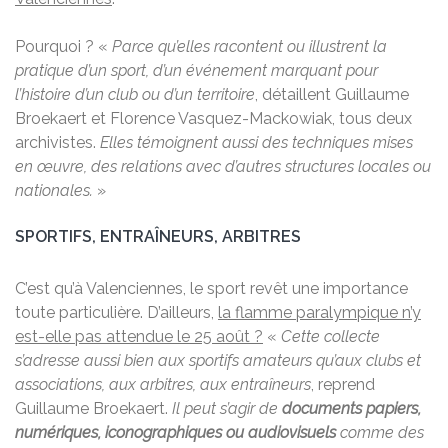
Pourquoi ? «
Parce qu’elles racontent ou illustrent la
pratique d’un sport, d’un événement marquant pour
l’histoire d’un club ou d’un territoire
, détaillent Guillaume
Broekaert et Florence Vasquez-Mackowiak, tous deux
archivistes.
Elles témoignent aussi des techniques mises
en œuvre, des relations avec d’autres structures locales ou
nationales.
»
SPORTIFS, ENTRAÎNEURS, ARBITRES
C’est qu’à Valenciennes, le sport revêt une importance
toute particulière. D’ailleurs,
la flamme paralympique n’y
est-elle pas attendue le 25 août ?
«
Cette collecte
s’adresse aussi bien aux sportifs amateurs qu’aux clubs et
associations, aux arbitres, aux entraîneurs
, reprend
Guillaume Broekaert.
Il peut s’agir de
documents papiers,
numériques, iconographiques ou audiovisuels
comme des