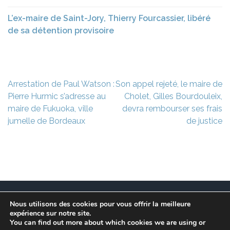
L’ex-maire de Saint-Jory, Thierry Fourcassier, libéré
de sa détention provisoire
Navigation
Arrestation de Paul Watson :
Son appel rejeté, le maire de
de
Pierre Hurmic s’adresse au
Cholet, Gilles Bourdouleix,
l’article
maire de Fukuoka, ville
devra rembourser ses frais
jumelle de Bordeaux
de justice
Nous utilisons des cookies pour vous offrir la meilleure
Ce site est à l’initiative de l’association des Maires
expérience sur notre site.
Franciliens dans un but de recherche et de conservation
You can find out more about which cookies we are using or
des informations et données disparues des communes