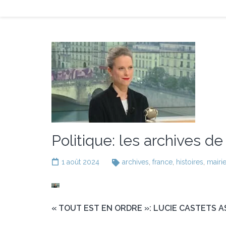
Politique: les archives d
1 août 2024
archives
,
france
,
histoires
,
mairi
« TOUT EST EN ORDRE »: LUCIE CASTETS A