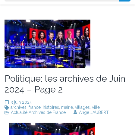
Politique: les archives de Juin
2024 – Page 2
3 juin 2024
archives
,
france
,
histoires
,
mairie
,
villages
,
ville
Actualité Archives de France
Ange JAUBERT