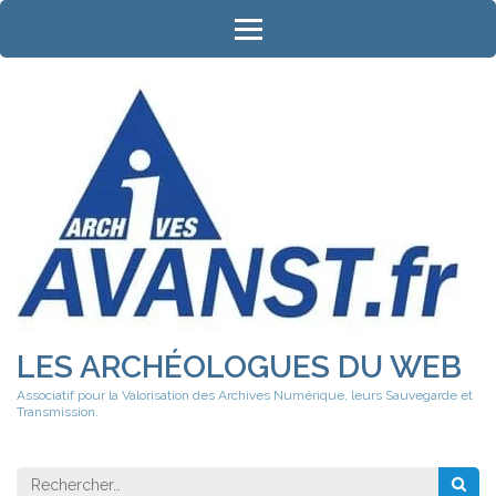
Aller
au
contenu
(Pressez
Entrée)
LES ARCHÉOLOGUES DU WEB
Associatif pour la Valorisation des Archives Numérique, leurs Sauvegarde et
Transmission.
Rechercher 