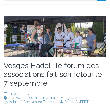
Vosges Hadol : le forum des
associations fait son retour le
7 septembre
24 août 2024
archives
,
france
,
histoires
,
mairie
,
villages
,
ville
Actualité Archives de France
Ange JAUBERT