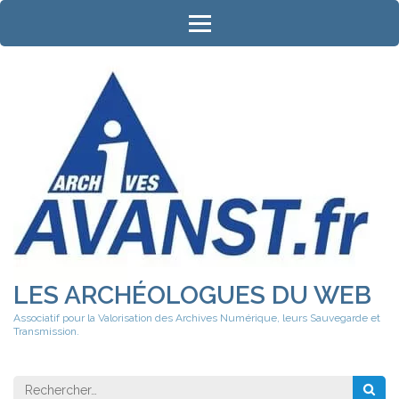
Aller
au
contenu
(Pressez
Entrée)
LES ARCHÉOLOGUES DU WEB
Associatif pour la Valorisation des Archives Numérique, leurs Sauvegarde et
Transmission.
Rechercher 